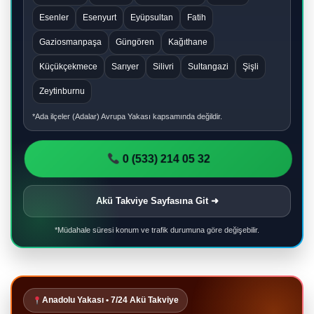
Esenler
Esenyurt
Eyüpsultan
Fatih
Gaziosmanpaşa
Güngören
Kağıthane
Küçükçekmece
Sarıyer
Silivri
Sultangazi
Şişli
Zeytinburnu
*Ada ilçeler (Adalar) Avrupa Yakası kapsamında değildir.
0 (533) 214 05 32
Akü Takviye Sayfasına Git ➜
*Müdahale süresi konum ve trafik durumuna göre değişebilir.
Anadolu Yakası • 7/24 Akü Takviye