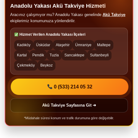
Anadolu Yakası Akü Takviye Hizmeti
Aracınız çalışmıyor mu? Anadolu Yakası genelinde
Akü Takviye
ekiplerimiz konumunuza yönlendirilir.
Hizmet Verilen Anadolu Yakası İlçeleri
Kadıköy
Üsküdar
Ataşehir
Ümraniye
Maltepe
Kartal
Pendik
Tuzla
Sancaktepe
Sultanbeyli
Çekmeköy
Beykoz
0 (533) 214 05 32
Akü Takviye Sayfasına Git ➜
*Müdahale süresi konum ve trafik durumuna göre değişebilir.