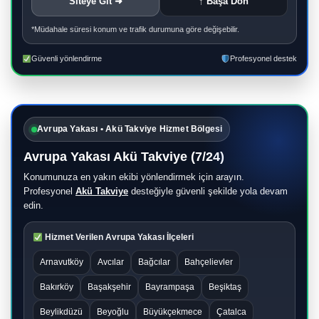
Siteye Git ➜
↑ Başa Dön
*Müdahale süresi konum ve trafik durumuna göre değişebilir.
Güvenli yönlendirme
Profesyonel destek
Avrupa Yakası • Akü Takviye Hizmet Bölgesi
Avrupa Yakası Akü Takviye (7/24)
Konumunuza en yakın ekibi yönlendirmek için arayın.
Profesyonel
Akü Takviye
desteğiyle güvenli şekilde yola devam
edin.
Hizmet Verilen Avrupa Yakası İlçeleri
Arnavutköy
Avcılar
Bağcılar
Bahçelievler
Bakırköy
Başakşehir
Bayrampaşa
Beşiktaş
Beylikdüzü
Beyoğlu
Büyükçekmece
Çatalca