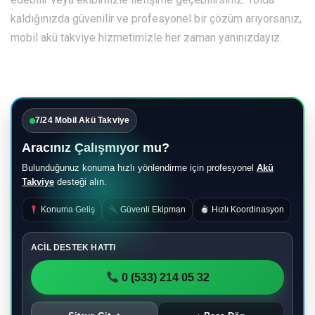
kaldığınızda güvenilir ve profesyonel bir çözüm arıyorsanız,
mobil akü takviye hizmetimizle her zaman yanınızdayız.
7/24 Mobil Akü Takviye
Aracınız Çalışmıyor mu?
Bulunduğunuz konuma hızlı yönlendirme için profesyonel
Akü
Takviye
desteği alın.
Konuma Geliş
Güvenli Ekipman
Hızlı Koordinasyon
ACİL DESTEK HATTI
0 (533) 214 05 32