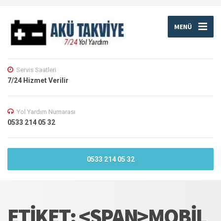
MENÜ
Servis Saatleri
7/24 Hizmet Verilir
Yol Yardım Numarası
0533 214 05 32
0533 214 05 32
ETIKET: <SPAN>MOBIL