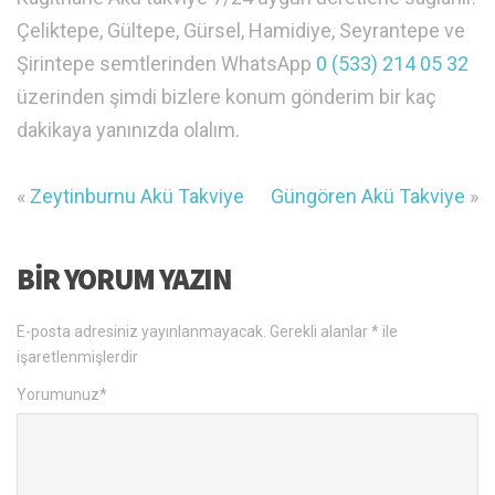
Çeliktepe, Gültepe, Gürsel, Hamidiye, Seyrantepe ve
Şirintepe semtlerinden WhatsApp
0 (533) 214 05 32
üzerinden şimdi bizlere konum gönderim bir kaç
dakikaya yanınızda olalım.
«
Zeytinburnu Akü Takviye
Güngören Akü Takviye
»
BIR YORUM YAZIN
E-posta adresiniz yayınlanmayacak.
Gerekli alanlar
*
ile
işaretlenmişlerdir
Yorumunuz
*