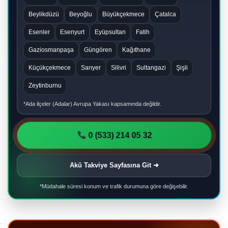
Beylikdüzü
Beyoğlu
Büyükçekmece
Çatalca
Esenler
Esenyurt
Eyüpsultan
Fatih
Gaziosmanpaşa
Güngören
Kağıthane
Küçükçekmece
Sarıyer
Silivri
Sultangazi
Şişli
Zeytinburnu
*Ada ilçeler (Adalar) Avrupa Yakası kapsamında değildir.
0 (533) 214 05 32
Akü Takviye Sayfasına Git ➜
*Müdahale süresi konum ve trafik durumuna göre değişebilir.