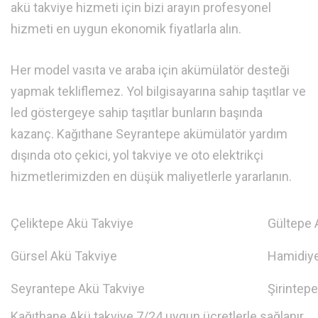
akü takviye hizmeti için bizi arayın profesyonel
hizmeti en uygun ekonomik fiyatlarla alın.
Her model vasıta ve araba için akümülatör desteği
yapmak tekliflemez. Yol bilgisayarına sahip taşıtlar ve
led göstergeye sahip taşıtlar bunların başında
kazanç. Kağıthane Seyrantepe akümülatör yardım
dışında oto çekici, yol takviye ve oto elektrikçi
hizmetlerimizden en düşük maliyetlerle yararlanın.
Çeliktepe Akü Takviye
Gültepe 
Gürsel Akü Takviye
Hamidiye
Seyrantepe Akü Takviye
Şirintep
Kağıthane Akü takviye 7/24 uygun ücretlerle sağlanır.