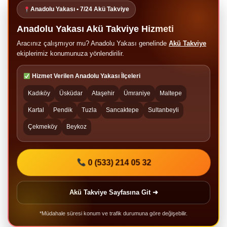
Anadolu Yakası • 7/24 Akü Takviye
Anadolu Yakası Akü Takviye Hizmeti
Aracınız çalışmıyor mu? Anadolu Yakası genelinde
Akü Takviye
ekiplerimiz konumunuza yönlendirilir.
Hizmet Verilen Anadolu Yakası İlçeleri
Kadıköy
Üsküdar
Ataşehir
Ümraniye
Maltepe
Kartal
Pendik
Tuzla
Sancaktepe
Sultanbeyli
Çekmeköy
Beykoz
0 (533) 214 05 32
Akü Takviye Sayfasına Git ➜
*Müdahale süresi konum ve trafik durumuna göre değişebilir.