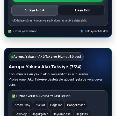
Siteye Git ➜
↑ Başa Dön
*Müdahale süresi konum ve trafik durumuna göre değişebilir.
Güvenli yönlendirme
Profesyonel destek
Avrupa Yakası • Akü Takviye Hizmet Bölgesi
Avrupa Yakası Akü Takviye (7/24)
Konumunuza en yakın ekibi yönlendirmek için arayın.
Profesyonel
Akü Takviye
desteğiyle güvenli şekilde yola devam
edin.
Hizmet Verilen Avrupa Yakası İlçeleri
Arnavutköy
Avcılar
Bağcılar
Bahçelievler
Bakırköy
Başakşehir
Bayrampaşa
Beşiktaş