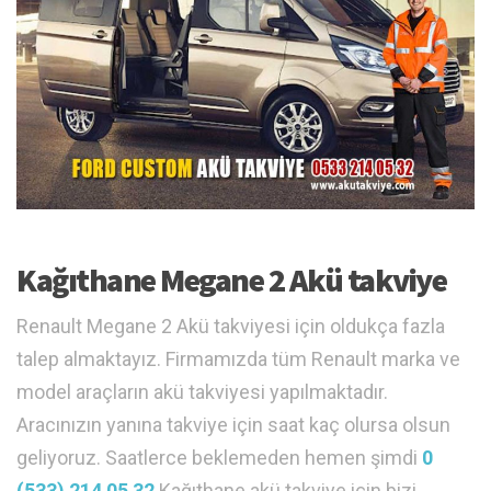
Kağıthane Megane 2 Akü takviye
Renault Megane 2 Akü takviyesi için oldukça fazla
talep almaktayız. Firmamızda tüm Renault marka ve
model araçların akü takviyesi yapılmaktadır.
Aracınızın yanına takviye için saat kaç olursa olsun
geliyoruz. Saatlerce beklemeden hemen şimdi
0
(533) 214 05 32
Kağıthane akü takviye için bizi