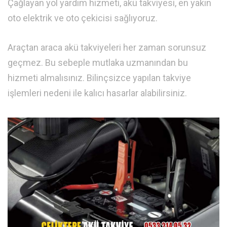
Çağlayan yol yardım hizmeti, akü takviyesi, en yakın
oto elektrik ve oto çekicisi sağlıyoruz.
Araçtan araca akü takviyeleri her zaman sorunsuz
geçmez. Bu sebeple mutlaka uzmanından bu
hizmeti almalısınız. Bilinçsizce yapılan takviye
işlemleri nedeni ile kalıcı hasarlar alabilirsiniz.