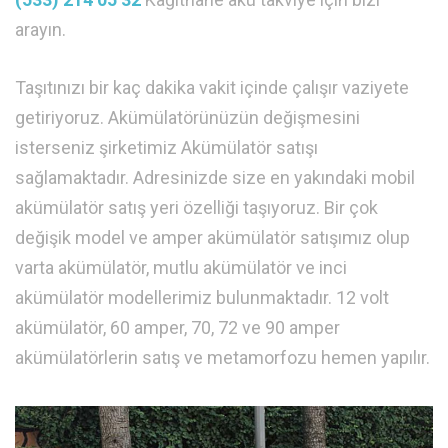
arayın.
Taşıtınızı bir kaç dakika vakit içinde çalışır vaziyete
getiriyoruz. Akümülatörünüzün değişmesini
isterseniz şirketimiz Akümülatör satışı
sağlamaktadır. Adresinizde size en yakındaki mobil
akümülatör satış yeri özelliği taşıyoruz. Bir çok
değişik model ve amper akümülatör satışımız olup
varta akümülatör, mutlu akümülatör ve inci
akümülatör modellerimiz bulunmaktadır. 12 volt
akümülatör, 60 amper, 70, 72 ve 90 amper
akümülatörlerin satış ve metamorfozu hemen yapılır.