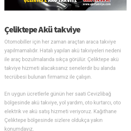
Çeliktepe Akü takviye
Otomobiller için her zaman araçtan araca takviye
yapılmamalıdır. Hatalı yapılan akü takviyeleri nedeni
ile araç bozulmalarıda sıkça görülür. Çeliktepe akü
takviye hizmeti alacaksanız senelerdir bu alanda
tecrübesi bulunan firmamız ile çalışın.
En uygun ücretlerle günün her saati Cevizlibağ
bölgesinde akü takviye, yol yardım, oto kurtarcı, oto
elektrik ve akü satış hizmeti veriyoruz. Kağıthane
Çeliktepe bölgesinde sizlere oldukça yakın
konumdayız.