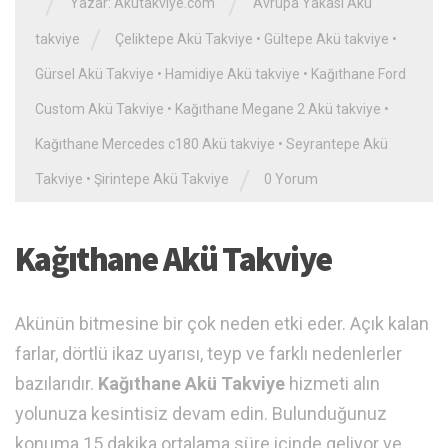
/
/
Yazar:
Akutakviye.com
Avrupa Yakası Akü
/
takviye
Çeliktepe Akü Takviye
•
Gültepe Akü takviye
•
Gürsel Akü Takviye
•
Hamidiye Akü takviye
•
Kağıthane Ford
Custom Akü Takviye
•
Kağıthane Megane 2 Akü takviye
•
Kağıthane Mercedes c180 Akü takviye
•
Seyrantepe Akü
/
Takviye
•
Şirintepe Akü Takviye
0 Yorum
Kağıthane Akü Takviye
Akünün bitmesine bir çok neden etki eder. Açık kalan
farlar, dörtlü ikaz uyarısı, teyp ve farklı nedenlerler
bazılarıdır.
Kağıthane Akü Takviye
hizmeti alın
yolunuza kesintisiz devam edin. Bulunduğunuz
konuma 15 dakika ortalama süre içinde geliyor ve