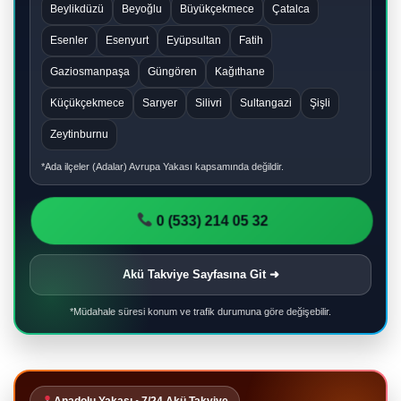
Beylikdüzü
Beyoğlu
Büyükçekmece
Çatalca
Esenler
Esenyurt
Eyüpsultan
Fatih
Gaziosmanpaşa
Güngören
Kağıthane
Küçükçekmece
Sarıyer
Silivri
Sultangazi
Şişli
Zeytinburnu
*Ada ilçeler (Adalar) Avrupa Yakası kapsamında değildir.
0 (533) 214 05 32
Akü Takviye Sayfasına Git ➜
*Müdahale süresi konum ve trafik durumuna göre değişebilir.
Anadolu Yakası • 7/24 Akü Takviye