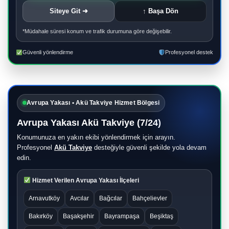
Siteye Git ➜
↑ Başa Dön
*Müdahale süresi konum ve trafik durumuna göre değişebilir.
Güvenli yönlendirme
Profesyonel destek
Avrupa Yakası • Akü Takviye Hizmet Bölgesi
Avrupa Yakası Akü Takviye (7/24)
Konumunuza en yakın ekibi yönlendirmek için arayın.
Profesyonel
Akü Takviye
desteğiyle güvenli şekilde yola devam
edin.
Hizmet Verilen Avrupa Yakası İlçeleri
Arnavutköy
Avcılar
Bağcılar
Bahçelievler
Bakırköy
Başakşehir
Bayrampaşa
Beşiktaş