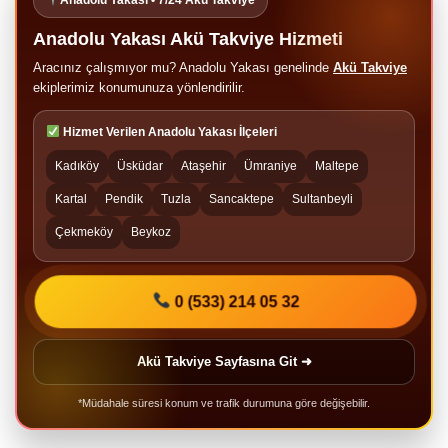
Anadolu Yakası Akü Takviye Hizmeti
Aracınız çalışmıyor mu? Anadolu Yakası genelinde
Akü Takviye
ekiplerimiz konumunuza yönlendirilir.
Hizmet Verilen Anadolu Yakası İlçeleri
Kadıköy
Üsküdar
Ataşehir
Ümraniye
Maltepe
Kartal
Pendik
Tuzla
Sancaktepe
Sultanbeyli
Çekmeköy
Beykoz
0 (533) 214 05 32
Akü Takviye Sayfasına Git ➜
*Müdahale süresi konum ve trafik durumuna göre değişebilir.