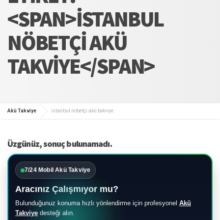
<SPAN>ISTANBUL
NÖBETÇI AKÜ
TAKVIYE</SPAN>
Akü Takviye
istanbul nöbetçi akü takviye
Üzgünüz, sonuç bulunamadı.
7/24 Mobil Akü Takviye
Aracınız Çalışmıyor mu?
Bulunduğunuz konuma hızlı yönlendirme için profesyonel
Akü
Takviye
desteği alın.