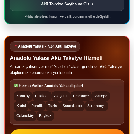
Akü Takviye Sayfasına Git ➜
*Müdahale süresi konum ve trafik durumuna göre değişebilir.
Anadolu Yakası • 7/24 Akü Takviye
Anadolu Yakası Akü Takviye Hizmeti
Aracınız çalışmıyor mu? Anadolu Yakası genelinde
Akü Takviye
ekiplerimiz konumunuza yönlendirilir.
Hizmet Verilen Anadolu Yakası İlçeleri
Kadıköy
Üsküdar
Ataşehir
Ümraniye
Maltepe
Kartal
Pendik
Tuzla
Sancaktepe
Sultanbeyli
Çekmeköy
Beykoz