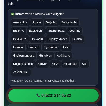
edin.
Hizmet Verilen Avrupa Yakası İlçeleri
Arnavutköy
Avcılar
Bağcılar
Bahçelievler
Bakırköy
Başakşehir
Bayrampaşa
Beşiktaş
Beylikdüzü
Beyoğlu
Büyükçekmece
Çatalca
Esenler
Esenyurt
Eyüpsultan
Fatih
Gaziosmanpaşa
Güngören
Kağıthane
Küçükçekmece
Sarıyer
Silivri
Sultangazi
Şişli
Zeytinburnu
*Ada ilçeler (Adalar) Avrupa Yakası kapsamında değildir.
0 (533) 214 05 32