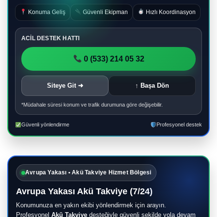
Konuma Geliş
Güvenli Ekipman
Hızlı Koordinasyon
ACİL DESTEK HATTI
0 (533) 214 05 32
Siteye Git ➜
↑ Başa Dön
*Müdahale süresi konum ve trafik durumuna göre değişebilir.
Güvenli yönlendirme
Profesyonel destek
Avrupa Yakası • Akü Takviye Hizmet Bölgesi
Avrupa Yakası Akü Takviye (7/24)
Konumunuza en yakın ekibi yönlendirmek için arayın.
Profesyonel
Akü Takviye
desteğiyle güvenli şekilde yola devam