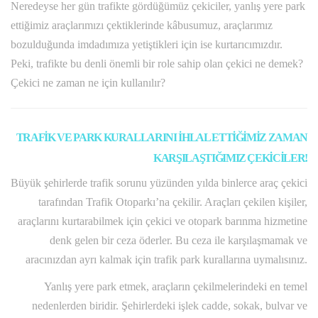
Neredeyse her gün trafikte gördüğümüz çekiciler, yanlış yere park
ettiğimiz araçlarımızı çektiklerinde kâbusumuz, araçlarımız
bozulduğunda imdadımıza yetiştikleri için ise kurtarıcımızdır.
Peki, trafikte bu denli önemli bir role sahip olan çekici ne demek?
Çekici ne zaman ne için kullanılır?
TRAFİK VE PARK KURALLARINI İHLAL ETTİĞİMİZ ZAMAN
KARŞILAŞTIĞIMIZ ÇEKİCİLER!
Büyük şehirlerde trafik sorunu yüzünden yılda binlerce araç çekici
tarafından Trafik Otoparkı’na çekilir. Araçları çekilen kişiler,
araçlarını kurtarabilmek için çekici ve otopark barınma hizmetine
denk gelen bir ceza öderler. Bu ceza ile karşılaşmamak ve
aracınızdan ayrı kalmak için trafik park kurallarına uymalısınız.
Yanlış yere park etmek, araçların çekilmelerindeki en temel
nedenlerden biridir. Şehirlerdeki işlek cadde, sokak, bulvar ve