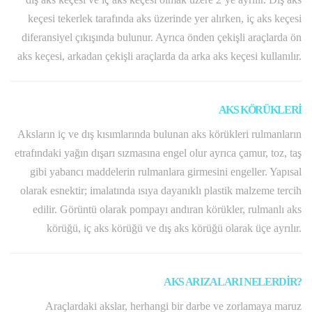
keçesi tekerlek tarafında aks üzerinde yer alırken, iç aks keçesi
diferansiyel çıkışında bulunur. Ayrıca önden çekişli araçlarda ön
aks keçesi, arkadan çekişli araçlarda da arka aks keçesi kullanılır.
AKS KÖRÜKLERİ
Aksların iç ve dış kısımlarında bulunan aks körükleri rulmanların
etrafındaki yağın dışarı sızmasına engel olur ayrıca çamur, toz, taş
gibi yabancı maddelerin rulmanlara girmesini engeller. Yapısal
olarak esnektir; imalatında ısıya dayanıklı plastik malzeme tercih
edilir. Görüntü olarak pompayı andıran körükler, rulmanlı aks
körüğü, iç aks körüğü ve dış aks körüğü olarak üçe ayrılır.
AKS ARIZALARI NELERDİR?
Araçlardaki akslar, herhangi bir darbe ve zorlamaya maruz