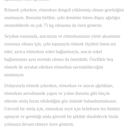
Römork çekerken, römorkun dengeli yüklenmiş olması gerektiğini
unutmayın. Bununla birlikte, çeki demirine binen düşey ağırlığın
otomobillerde en çok 75 kg olmasına da özen gösterin.
Seyahat esnasında, aracınızın ve römorkunuzun yürür aksamının
sorunsuz olması için, çeki topuzuyla römork ölçüleri önem arz
eder; ayrıca römorkun soket bağlantısıyla, aracın soket
bağlantısının aynı normda olması da önemlidir. Özellikle boş
römork ile seyahat ederken römorkun savrulabileceğini
unutmayın.
Dolayısıyla römork çekerken, römorkun ve aracın ağırlıkları,
römorkun aerodinamik yapısı ve yolun durumu gibi birçok
etkenin sürüş hızını etkilediğini göz önünde bulundurmalısınız.
Güvenli bir sürüş için, römorkun seyir için belirlenen hız limitini
aşmayın ve gerektiği anda güvenli bir şekilde durabilecek hızda
yolunuza devam etmeye özen gösterin.