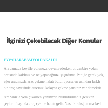
İlginizi Çekebilecek Diğer Konular
EYVAH ARABAM YOLDA KALDI
Arabanızda keyifle yolunuza devam ederken birdenbire yolun
ortasında kaldınız ve ne yapacağınızı şaşırdınız. Paniğe gerek yok,
eğer aracınızda araç çekme halatı bulunuyorsa en azından farklı
bir araç sayesinde aracınızı kolayca çekme şansınız var demektir.
Arabanızla yola çıkarken yanınızda bulundurmanız gereken
şeylerin başında araç çekme halatı gelir. Nasıl ki oksijen maskesi