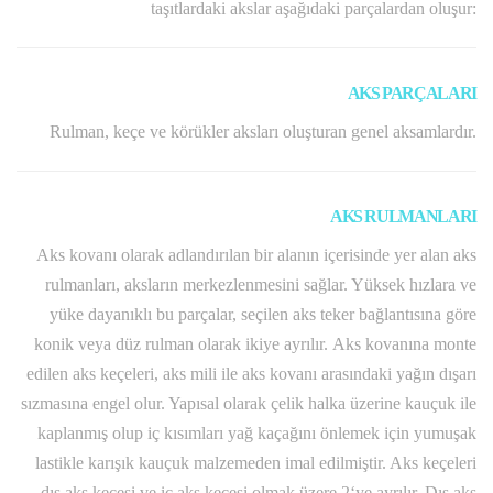
taşıtlardaki akslar aşağıdaki parçalardan oluşur:
AKS PARÇALARI
Rulman, keçe ve körükler aksları oluşturan genel aksamlardır.
AKS RULMANLARI
Aks kovanı olarak adlandırılan bir alanın içerisinde yer alan aks
rulmanları, aksların merkezlenmesini sağlar. Yüksek hızlara ve
yüke dayanıklı bu parçalar, seçilen aks teker bağlantısına göre
konik veya düz rulman olarak ikiye ayrılır. Aks kovanına monte
edilen aks keçeleri, aks mili ile aks kovanı arasındaki yağın dışarı
sızmasına engel olur. Yapısal olarak çelik halka üzerine kauçuk ile
kaplanmış olup iç kısımları yağ kaçağını önlemek için yumuşak
lastikle karışık kauçuk malzemeden imal edilmiştir. Aks keçeleri
dış aks keçesi ve iç aks keçesi olmak üzere 2‘ye ayrılır. Dış aks