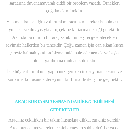
şartlarına dayanamayarak ciddi bir problem yaşadı. Örnekleri
çoğaltmak mümkün.
Yukarıda bahsettiğimiz durumlar aracınızın hareketsiz kalmasına
yol açar ve dolayısıyla araç çekme kurtarma desteği gerektirir.
Aslında bu durum bir araç sahibinin başına gelebilecek en
sevimsiz hallerden bir tanesidir. Çoğu zaman işin can sıkan kısmı
çaresiz kalmak yani probleme müdahale edememek ve başka
birisin yardımına muhtaç kalmaktır.
İşte böyle durumlarda yapmanız gereken tek şey araç çekme ve
kurtarma konusunda deneyimli bir firma ile iletişime geçmektir.
ARAÇ KURTARMA ESNASINDA DİKKAT EDİLMESİ
GEREKENLER
Aracınız çekilirken bir takım hususlara dikkat etmeniz gerekir.
Aracınızı çekmeye gelen çekici deneyim sahibi değilse ya da