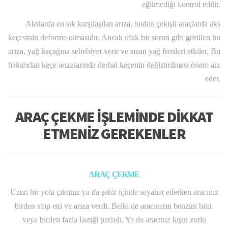
eğilmediği kontrol edilir.
Akslarda en sık karşılaşılan arıza, önden çekişli araçlarda aks
keçesinin deforme olmasıdır. Ancak ufak bir sorun gibi görülen bu
arıza, yağ kaçağına sebebiyet verir ve sızan yağ frenleri etkiler. Bu
bakımdan keçe arızalarında derhal keçenin değiştirilmesi önem arz
eder.
ARAÇ ÇEKME İŞLEMİNDE DİKKAT
ETMENİZ GEREKENLER
ARAÇ ÇEKME
Uzun bir yola çıktınız ya da şehir içinde seyahat ederken aracınız
birden stop etti ve arıza verdi. Belki de aracınızın benzini bitti,
veya birden fazla lastiği patladı. Ya da aracınız kışın zorlu