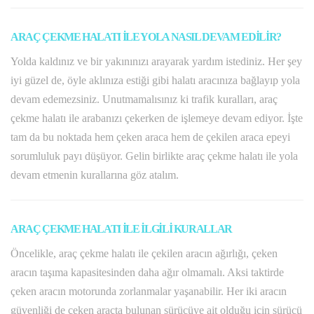
ARAÇ ÇEKME HALATI İLE YOLA NASIL DEVAM EDİLİR?
Yolda kaldınız ve bir yakınınızı arayarak yardım istediniz. Her şey
iyi güzel de, öyle aklınıza estiği gibi halatı aracınıza bağlayıp yola
devam edemezsiniz. Unutmamalısınız ki trafik kuralları, araç
çekme halatı ile arabanızı çekerken de işlemeye devam ediyor. İşte
tam da bu noktada hem çeken araca hem de çekilen araca epeyi
sorumluluk payı düşüyor. Gelin birlikte araç çekme halatı ile yola
devam etmenin kurallarına göz atalım.
ARAÇ ÇEKME HALATI İLE İLGİLİ KURALLAR
Öncelikle, araç çekme halatı ile çekilen aracın ağırlığı, çeken
aracın taşıma kapasitesinden daha ağır olmamalı. Aksi taktirde
çeken aracın motorunda zorlanmalar yaşanabilir. Her iki aracın
güvenliği de çeken araçta bulunan sürücüye ait olduğu için sürücü